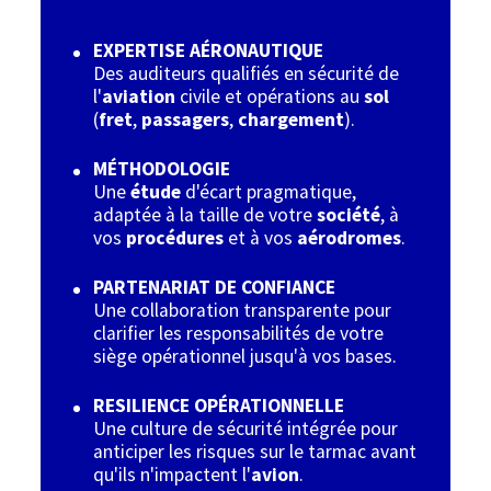
EXPERTISE A
É
RONAUTIQUE
Des auditeurs qualifiés en sécurité de
l'
aviation
civile et opérations au
sol
(
fret
,
passagers
,
chargement
).
M
É
THODOLOGIE
Une
étude
d'écart pragmatique,
adaptée à la taille de votre
société
, à
vos
procédures
et à vos
aérodromes
.
PARTENARIAT DE CONFIANCE
Une collaboration transparente pour
clarifier les responsabilités de votre
siège opérationnel jusqu'à vos bases.
RESILIENCE OP
É
RATIONNELLE
Une culture de sécurité intégrée pour
anticiper les risques sur le tarmac avant
qu'ils n'impactent l'
avion
.